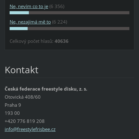
Ne, nevím co to je
(6 356)
Ne, nezajímá mě to
(6 224)
Celkový počet hlasů:
40636
Kontakt
Česká federace freestyle disku, z. s.
Otovická 408/60
Praha 9
193 00
+420 776 819 208
info@fre
estylefr
isbee.cz