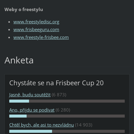
Weby o freestylu
www.freestyledisc.org
www.frisbeeguru.com
www.freestyle-frisbee.com
Anketa
Chystáte se na Frisbeer Cup 20
Jasně, budu soutěžit
(6 873)
Ano, přijdu se podívat
(6 280)
Chtěl bych, ale asi to nezvládnu
(14 903)