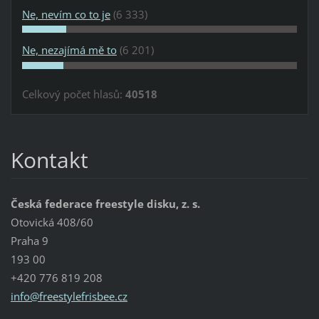
Ne, nevím co to je
(6 333)
Ne, nezajímá mě to
(6 201)
Celkový počet hlasů:
40518
Kontakt
Česká federace freestyle disku, z. s.
Otovická 408/60
Praha 9
193 00
+420 776 819 208
info@fre
estylefr
isbee.cz