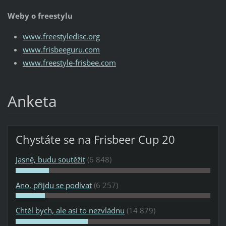
Weby o freestylu
www.freestyledisc.org
www.frisbeeguru.com
www.freestyle-frisbee.com
Anketa
Chystáte se na Frisbeer Cup 20
Jasně, budu soutěžit
(6 848)
Ano, přijdu se podívat
(6 257)
Chtěl bych, ale asi to nezvládnu
(14 879)