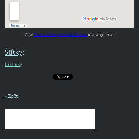
View
Zimní tréninky freestyle frisbee
in a larger map
Štítky
:
tréninky
« Zpět