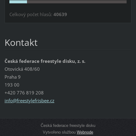
Celkový počet hlasů:
40639
Kontakt
Česká federace freestyle disku, z. s.
Otovická 408/60
Praha 9
193 00
+420 776 819 208
info@fre
estylefr
isbee.cz
Česká federace freestyle disku
Vytvořeno službou
Webnode