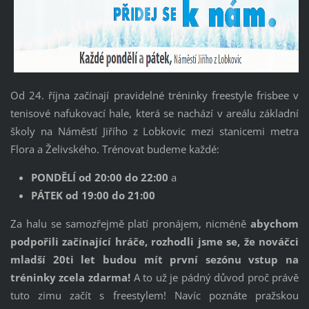
Od 24. října začínají pravidelné tréninky freestyle frisbee v
tenisové nafukovací hale, která se nachází v areálu základní
školy na Náměstí Jiřího z Lobkovic mezi stanicemi metra
Flora a Želivského. Trénovat budeme každé:
PONDĚLÍ od 20:00 do 22:00
a
PÁTEK od 19:00 do 21:00
Za halu se samozřejmě platí pronájem, nicméně
abychom
podpořili začínající hráče, rozhodli jsme se, že nováčci
mladší 20ti let budou mít první sezónu vstup na
tréninky zcela zdarma!
A to už je pádný důvod proč právě
tuto zimu začít s freestylem! Navíc poznáte pražskou