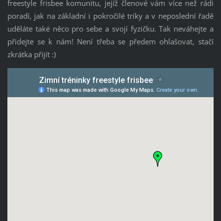
freestyle frisbee komunitu, jejíž členové vám více než rádi
poradí, jak na základní i pokročilé triky a v neposlední řadě
uděláte také něco pro sebe a svojí fyzičku. Tak neváhejte a
přidejte se k nám! Není třeba se předem ohlašovat, stačí
zkrátka přijít :)