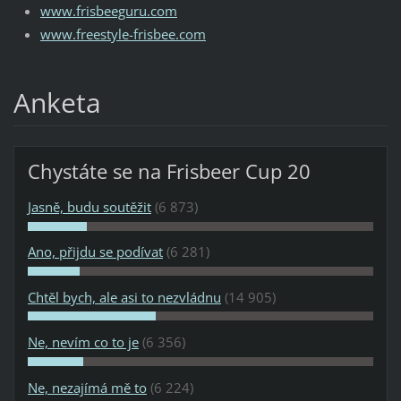
www.frisbeeguru.com
www.freestyle-frisbee.com
Anketa
Chystáte se na Frisbeer Cup 20
Jasně, budu soutěžit
(6 873)
Ano, přijdu se podívat
(6 281)
Chtěl bych, ale asi to nezvládnu
(14 905)
Ne, nevím co to je
(6 356)
Ne, nezajímá mě to
(6 224)