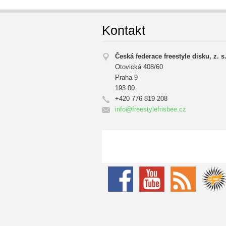
Kontakt
Česká federace freestyle disku, z. s
Otovická 408/60
Praha 9
193 00
+420 776 819 208
info@fre
estylefr
isbee.cz