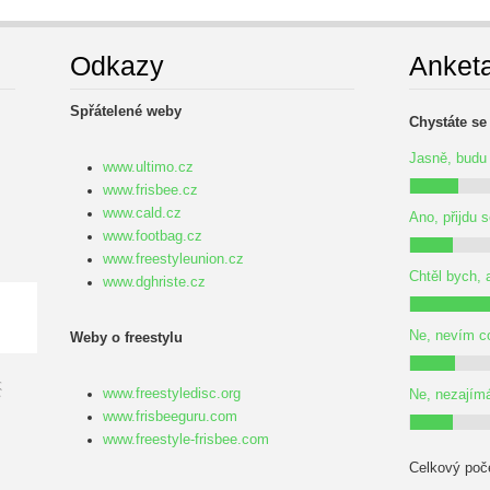
Odkazy
Anket
Spřátelené weby
.
Chystáte se
Jasně, budu 
www.ultimo.cz
www.frisbee.cz
www.cald.cz
Ano, přijdu 
www.footbag.cz
www.freestyleunion.cz
Chtěl bych, 
www.dghriste.cz
Ne, nevím co
Weby o freestylu
www.freestyledisc.org
Ne, nezajím
www.frisbeeguru.com
www.freestyle-frisbee.com
Celkový poč