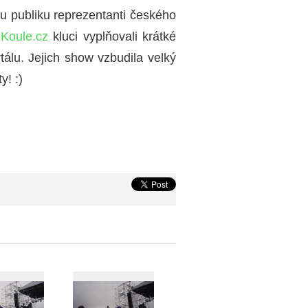
mu publiku reprezentanti českého
m
Koule.cz
kluci vyplňovali krátké
álu. Jejich show vzbudila velký
y! :)