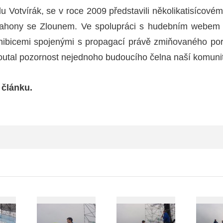
u Votvírák, se v roce 2009 představili několikatisícové
 Mahony se Zlounem. Ve spolupráci s hudebním webe
hibicemi spojenými s propagací právě zmiňovaného port
outal pozornost nejednoho budoucího čelna naší komunit
 článku.