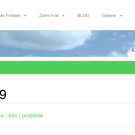
yle Frisbee
Začni hrát
BLOG
Galerie
09
ce
|
foto
|
proběhlé