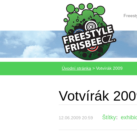
Freest
Úvodní stránka
>
Votvírák 2009
Votvírák 20
Štítky
:
exhibi
12.06.2009 20:59