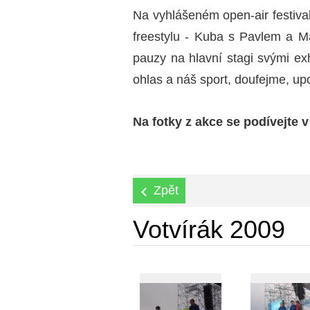
Na vyhlášeném open-air festival
freestylu - Kuba s Pavlem a
pauzy na hlavní stagi svými ex
ohlas a náš sport, doufejme, up
Na fotky z akce se podívejte v
Zpět
Votvírák 2009