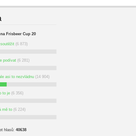
a
 na Frisbeer Cup 20
soutěžit
(6 873)
se podívat
(6 281)
ale asi to nezvládnu
(14 904)
 to je
(6 356)
á mě to
(6 224)
et hlasů:
40638