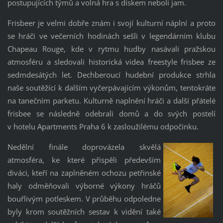
postupujících týmů a volná hra s diskem neboli jam.
Frisbeer je velmi dobře znám i svojí kulturní náplní a proto
se hráči ve večerních hodinách sešli v legendárním klubu
Chapeau Rouge, kde v rytmu hudby nasávali pražskou
atmosféru a sledovali historická videa freestyle frisbee ze
sedmdesátých let. Dechberoucí hudební produkce strhla
naše soutěžící k dalším vyčerpávajícím výkonům, tentokráte
na tanečním parketu. Kulturně naplnění hráči a další přátelé
frisbee se následně odebrali domů a do svých postelí
v hotelu Apartments Praha 6 k zasloužilému odpočinku.
Nedělní finále doprovázela skvělá
atmosféra, ke které přispěli především
diváci, kteří na zaplněném ochozu petřinské
haly odměňovali výborné výkony hráčů
bouřlivým potleskem. V průběhu odpoledne
byly krom soutěžních sestav k vidění také