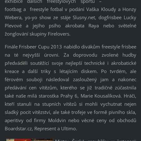
exhibice dalších freestylových sportů –
footbag a freestyle fotbal v podání Vaška Kloudy a Honzy
Webera, yo-yo show ze stáje Slusny.net, dogfrisbee Lucky
Plevové a jejího psího akrobata Raya nebo světelné
žonglování skupiny Firelovers.
Finále Frisbeer Cupu 2013 nabídlo divákům freestyle frisbee
na té nejvyšší úrovni. Za doprovodu zvolené hudby
předváděli soutěžící svoje nejlepší technické i akrobatické
kreace a další triky s létajícím diskem. Po tvrdém, ale
férovém souboji následoval zasloužený jam a nakonec
předávání cen vítězům, kterého se již tradičně zúčastnila
také naše milá starostka Prahy 6, Marie Kousalíková. Hráči,
kteří stanuli na stupních vítězů si mohli vychutnat nejen
sladký pocit vítězství, ale také trofeje ve formě pivního skla,
aperitivy od firmy Moldvin nebo věcné ceny od obchodů
Boardstar.cz, Represent a Ultimo.