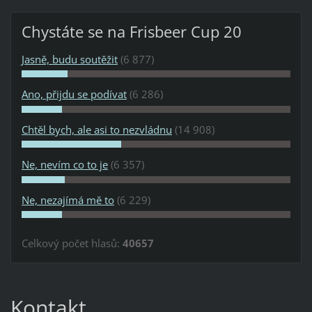
Chystáte se na Frisbeer Cup 20
Jasně, budu soutěžit
(6 877)
Ano, přijdu se podívat
(6 286)
Chtěl bych, ale asi to nezvládnu
(14 908)
Ne, nevím co to je
(6 357)
Ne, nezajímá mě to
(6 229)
Celkový počet hlasů:
40657
Kontakt