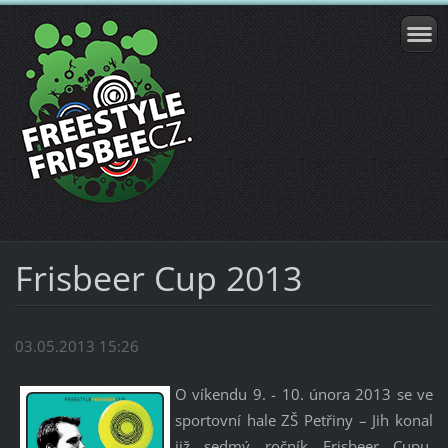
Frisbeer Cup 2013
03.05.2013 15:26
O víkendu 9. - 10. února 2013 se ve
sportovní hale ZŠ Petřiny – Jih konal
již sedmý ročník Frisbeer Cupu,