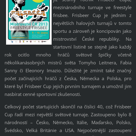
mezinárodního turnaje ve freestyle
frisbee. Frisbeer Cup je jedním z
největších halových turnajů v tomto
sportu a zároveň je koncipován jako
mistrovství České republiky. Na
startovní listině se stejně jako každý
rok ocitlo mnoho hráčů světové špičky včetně
několikanásobných mistrů světa Tomyho Leitnera, Fabia
Sanny či Eleonory Imazio. Důležité je zmínit také značný
počet začínajících hráčů z Česka, Německa a Polska, pro
které byl Frisbeer Cup jejich prvním turnajem a umožnil jim
nasbírat cenné sportovní zkušenosti.
Celkový počet startujících skončil na číslici 40, což Frisbeer
Cup řadí mezi největší světové turnaje. Zastoupeno bylo 8
národností – Česko, Německo, Itálie, Maďarsko, Polsko,
Švédsko, Velká Británie a USA. Nejpočetnější zastoupení