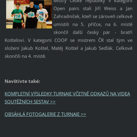
Mistry České republiky v kategorii
Open pairs stali Jiří Weiss a Jan
Zahradníček, kteří se zároveň celkově
umístili na 5. příčce, na 6. místě
skončil další český pár - bratři
Koštelovi. V kategorii COOP se mistrem ČR stal tým ve
složení Jakub Koštel, Matěj Koštel a Jakub Sedlák. Celkově
skončili na 4. místě.
Navštivte také:
KOMPLETNÍ VÝSLEDKY TURNAJE VČETNĚ ODKAZŮ NA VIDEA
SOUTĚŽNÍCH SESTAV >>
OBSÁHLÁ FOTOGALERIE Z TURNAJE >>