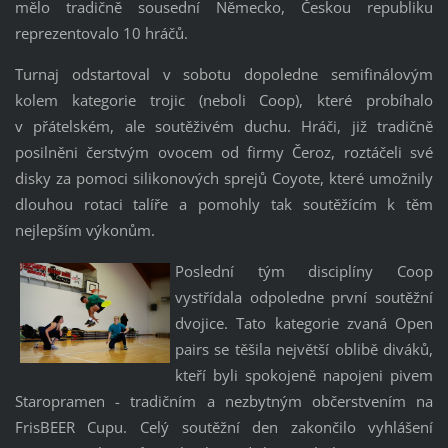
mělo tradičně sousední Německo, Českou republiku
reprezentovalo 10 hráčů.
Turnaj odstartoval v sobotu dopoledne semifinálovým
kolem kategorie trojic (neboli Coop), které probíhalo
v přátelském, ale soutěživém duchu. Hráči, již tradičně
posilněni čerstvým ovocem od firmy Čeroz, roztáčeli své
disky za pomoci silikonových sprejů Coyote, které umožnily
dlouhou rotaci talíře a pomohly tak soutěžícím k těm
nejlepším výkonům.
Poslední tým disciplíny Coop
vystřídala odpoledne první soutěžní
dvojice. Tato kategorie zvaná Open
pairs se těšila největší oblibě diváků,
kteří byli spokojeně napojeni pivem
Staropramen - tradičním a nezbytným občerstvením na
FrisBEER Cupu. Celý soutěžní den zakončilo vyhlášení