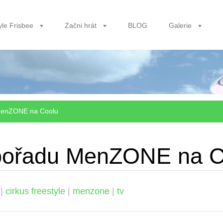
yle Frisbee
Začni hrát
BLOG
Galerie
 MenZONE na Coolu
 pořadu MenZONE na C
|
cirkus freestyle
|
menzone
|
tv