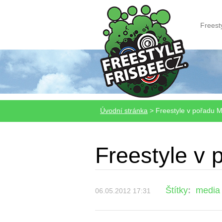
Freest
Úvodní stránka
>
Freestyle v pořadu
Freestyle v
Štítky
:
media
06.05.2012 17:31