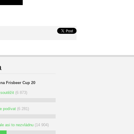
a
 na Frisbeer Cup 20
soutěžit
(6 873)
se podívat
(6 281)
ale asi to nezvládnu
(14 904)