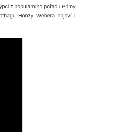
 týpci z populárního pořadu Primy
otbagu Honzy Webera objeví i