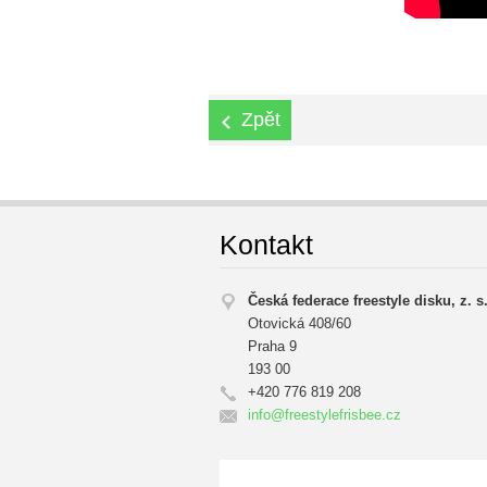
Zpět
Kontakt
Česká federace freestyle disku, z. s
Otovická 408/60
Praha 9
193 00
+420 776 819 208
info@fre
estylefr
isbee.cz