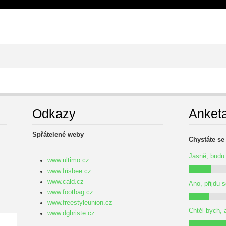
Odkazy
Anket
Spřátelené weby
.
Chystáte se
Jasně, budu 
www.ultimo.cz
www.frisbee.cz
www.cald.cz
Ano, přijdu 
www.footbag.cz
www.freestyleunion.cz
Chtěl bych, 
www.dghriste.cz