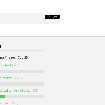
a
 na Frisbeer Cup 20
soutěžit
(6 873)
se podívat
(6 281)
ale asi to nezvládnu
(14 905)
 to je
(6 356)