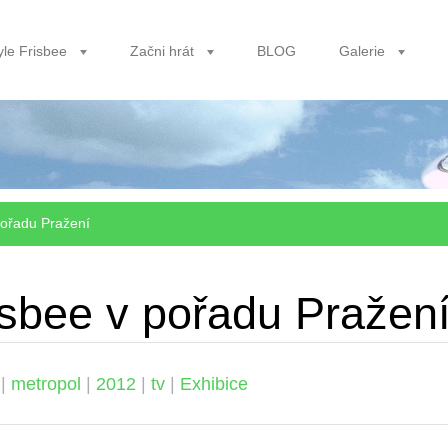
yle Frisbee
Začni hrát
BLOG
Galerie
pořadu Pražení
isbee v pořadu Pražen
|
metropol
|
2012
|
tv
|
Exhibice