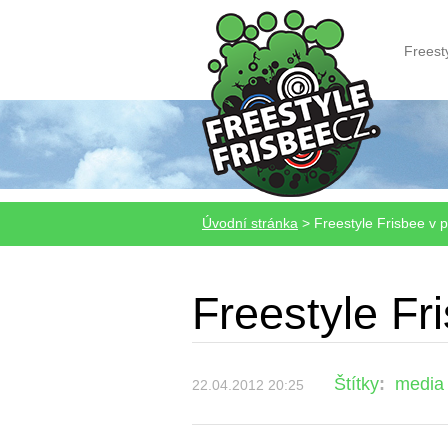
Freest
Úvodní stránka
>
Freestyle Frisbee v 
Freestyle Fr
Štítky
:
media
22.04.2012 20:25