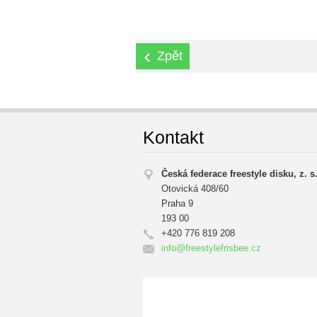
Zpět
Kontakt
Česká federace freestyle disku, z. s
Otovická 408/60
Praha 9
193 00
+420 776 819 208
info@fre
estylefr
isbee.cz