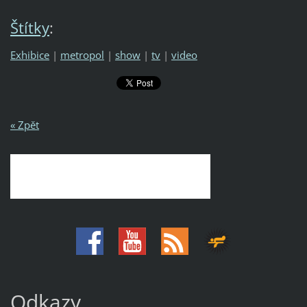
Štítky
:
Exhibice
|
metropol
|
show
|
tv
|
video
« Zpět
Odkazy