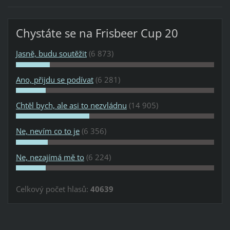
Chystáte se na Frisbeer Cup 20
Jasně, budu soutěžit
(6 873)
Ano, přijdu se podívat
(6 281)
Chtěl bych, ale asi to nezvládnu
(14 905)
Ne, nevím co to je
(6 356)
Ne, nezajímá mě to
(6 224)
Celkový počet hlasů:
40639