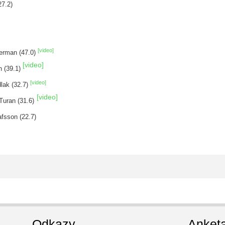
27.2)
[video]
merman (47.0)
[video]
h (39.1)
[video]
lak (32.7)
[video]
Turan (31.6)
fsson (22.7)
Odkazy
Anket