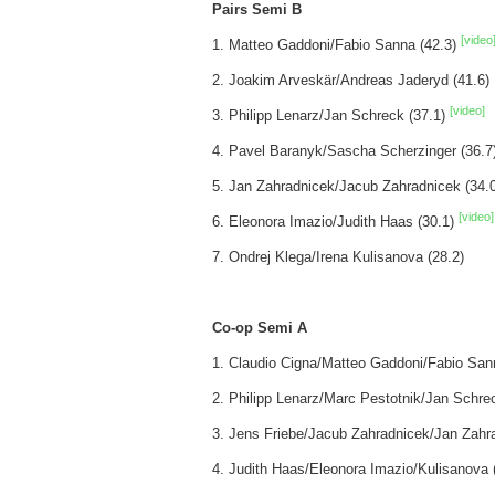
Pairs Semi B
[video
1. Matteo Gaddoni/Fabio Sanna (42.3)
2. Joakim Arveskär/Andreas Jaderyd (41.6)
[video]
3. Philipp Lenarz/Jan Schreck (37.1)
4. Pavel Baranyk/Sascha Scherzinger (36.7
5. Jan Zahradnicek/Jacub Zahradnicek (34.0
[video]
6. Eleonora Imazio/Judith Haas (30.1)
7. Ondrej Klega/Irena Kulisanova (28.2)
Co-op Semi A
1. Claudio Cigna/Matteo Gaddoni/Fabio San
2. Philipp Lenarz/Marc Pestotnik/Jan Schrec
3. Jens Friebe/Jacub Zahradnicek/Jan Zahra
4. Judith Haas/Eleonora Imazio/Kulisanova 