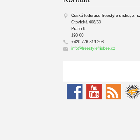
Česká federace freestyle disku, z. s
Otovická 408/60
Praha 9
193 00
+420 776 819 208
info@fre
estylefr
isbee.cz