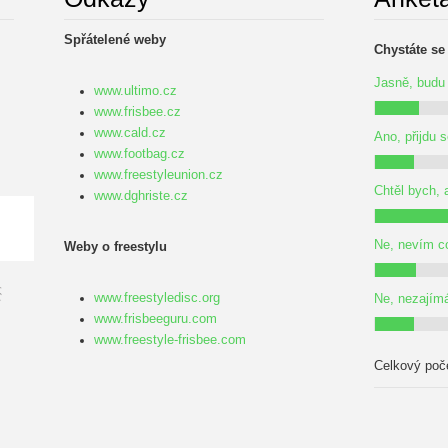
Spřátelené weby
.
Chystáte se
Jasně, budu 
www.ultimo.cz
www.frisbee.cz
www.cald.cz
Ano, přijdu 
www.footbag.cz
www.freestyleunion.cz
Chtěl bych, 
www.dghriste.cz
Ne, nevím co
Weby o freestylu
www.freestyledisc.org
Ne, nezajím
www.frisbeeguru.com
www.freestyle-frisbee.com
Celkový poč