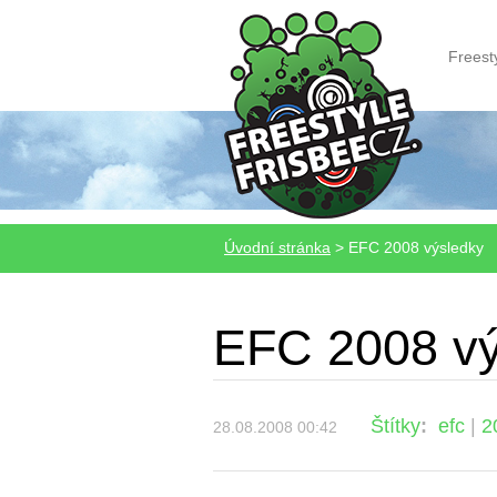
Freest
Úvodní stránka
>
EFC 2008 výsledky
EFC 2008 vý
Štítky
:
efc
|
2
28.08.2008 00:42