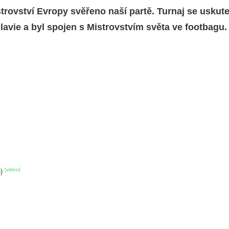
trovství Evropy svěřeno naší partě. Turnaj se uskuteč
lavie a byl spojen s Mistrovstvím světa ve footbagu.
[video]
5)