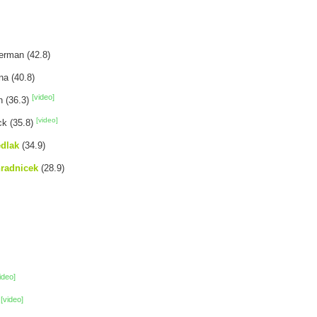
erman (42.8)
na (40.8)
[video]
h (36.3)
[video]
ck (35.8)
edlak
(34.9)
radnicek
(28.9)
ideo]
[video]
)