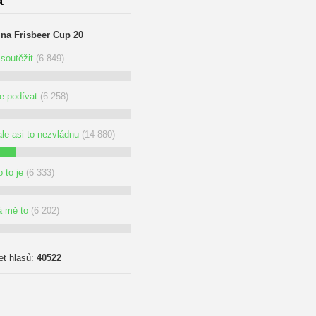
 na Frisbeer Cup 20
soutěžit
(6 849)
se podívat
(6 258)
ale asi to nezvládnu
(14 880)
 to je
(6 333)
á mě to
(6 202)
et hlasů:
40522