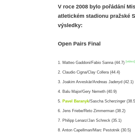
V roce 2008 bylo pořádání Mis
atletickém stadionu pražské S
výsledky:
Open Pairs Final
[video]
1. Matteo Gaddoni/Fabio Sanna (44.7)
2. Claudio Cigna/Clay Collera (44.4)
3. Joakim Arveskär/Andreas Jaderyd (42.1)
4. Balu Major/Gery Nemeth (40.9)
5.
Pavel Baranyk
/Sascha Scherzinger (38.
6. Jens Friebe/Reto Zimmerman (38.2)
7. Philipp Lenarz/Jan Schreck (35.1)
8. Anton Capellman/Marc Pestotnik (30.5)