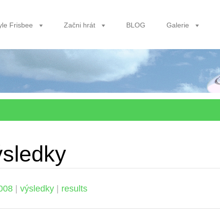
yle Frisbee
Začni hrát
BLOG
Galerie
sledky
008
|
výsledky
|
results