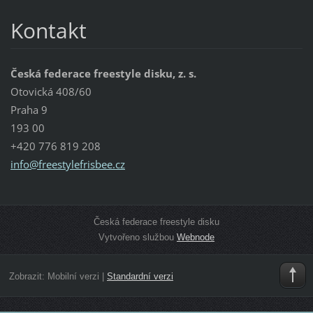
Kontakt
Česká federace freestyle disku, z. s.
Otovická 408/60
Praha 9
193 00
+420 776 819 208
info@fre
estylefr
isbee.cz
Česká federace freestyle disku
Vytvořeno službou
Webnode
Zobrazit:
Mobilní verzi
|
Standardní verzi