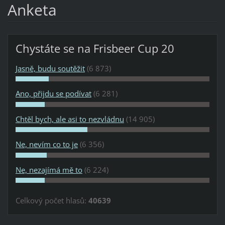
Anketa
Chystáte se na Frisbeer Cup 20
Jasně, budu soutěžit
(6 873)
Ano, přijdu se podívat
(6 281)
Chtěl bych, ale asi to nezvládnu
(14 905)
Ne, nevím co to je
(6 356)
Ne, nezajímá mě to
(6 224)
Celkový počet hlasů:
40639