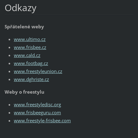
Odkazy
Spřátelené weby
www.ultimo.cz
www.frisbee.cz
www.cald.cz
www.footbag.cz
www.freestyleunion.cz
www.dghriste.cz
Weby o freestylu
www.freestyledisc.org
www.frisbeeguru.com
www.freestyle-frisbee.com