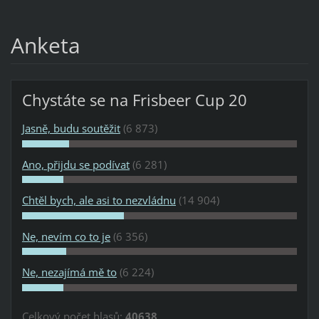
Anketa
Chystáte se na Frisbeer Cup 20
Jasně, budu soutěžit
(6 873)
Ano, přijdu se podívat
(6 281)
Chtěl bych, ale asi to nezvládnu
(14 904)
Ne, nevím co to je
(6 356)
Ne, nezajímá mě to
(6 224)
Celkový počet hlasů:
40638