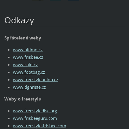
Odkazy
Spřátelené weby
www.ultimo.cz
www.frisbee.cz
www.cald.cz
www.footbag.cz
www.freestyleunion.cz
www.dghriste.cz
Weby o freestylu
www.freestyledisc.org
www.frisbeeguru.com
www.freestyle-frisbee.com