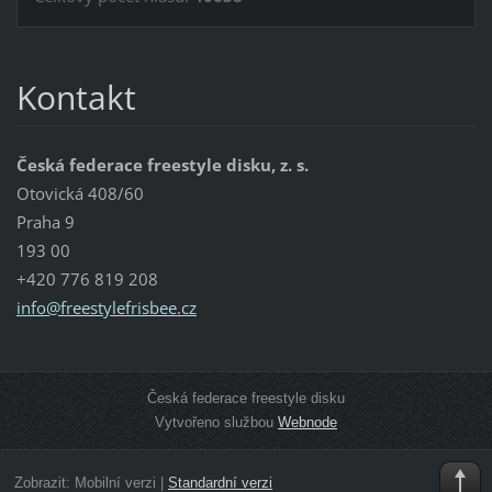
Kontakt
Česká federace freestyle disku, z. s.
Otovická 408/60
Praha 9
193 00
+420 776 819 208
info@fre
estylefr
isbee.cz
Česká federace freestyle disku
Vytvořeno službou
Webnode
Zobrazit:
Mobilní verzi
|
Standardní verzi