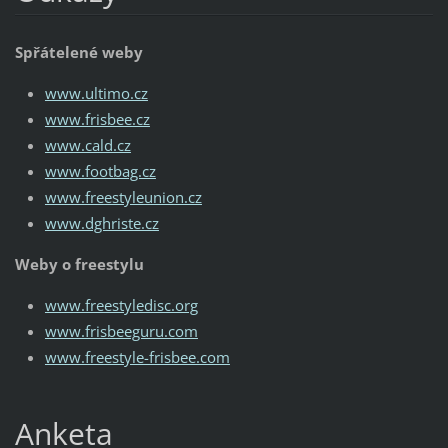
Spřátelené weby
www.ultimo.cz
www.frisbee.cz
www.cald.cz
www.footbag.cz
www.freestyleunion.cz
www.dghriste.cz
Weby o freestylu
www.freestyledisc.org
www.frisbeeguru.com
www.freestyle-frisbee.com
Anketa