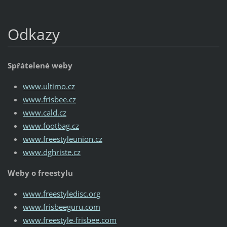
Odkazy
Spřátelené weby
www.ultimo.cz
www.frisbee.cz
www.cald.cz
www.footbag.cz
www.freestyleunion.cz
www.dghriste.cz
Weby o freestylu
www.freestyledisc.org
www.frisbeeguru.com
www.freestyle-frisbee.com