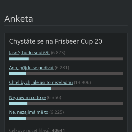
Anketa
Chystáte se na Frisbeer Cup 20
Jasně, budu soutěžit
(6 873)
Ano, přijdu se podívat
(6 281)
Chtěl bych, ale asi to nezvládnu
(14 906)
Ne, nevím co to je
(6 356)
Ne, nezajímá mě to
(6 225)
Celkový počet hlasů:
40641