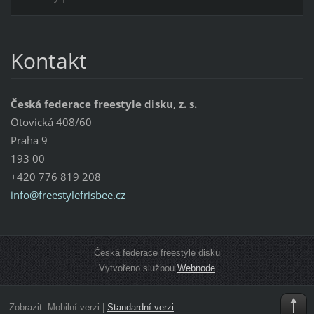
Kontakt
Česká federace freestyle disku, z. s.
Otovická 408/60
Praha 9
193 00
+420 776 819 208
info@fre
estylefr
isbee.cz
Česká federace freestyle disku
Vytvořeno službou
Webnode
Zobrazit:
Mobilní verzi
|
Standardní verzi