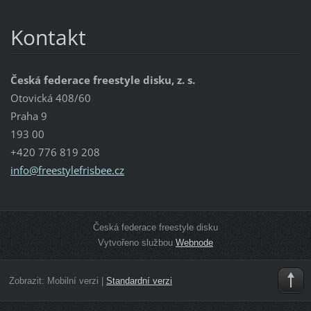
Kontakt
Česká federace freestyle disku, z. s.
Otovická 408/60
Praha 9
193 00
+420 776 819 208
info@fre
estylefr
isbee.cz
Česká federace freestyle disku
Vytvořeno službou
Webnode
Zobrazit:
Mobilní verzi
|
Standardní verzi