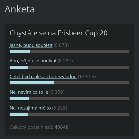
Anketa
Chystáte se na Frisbeer Cup 20
Jasně, budu soutěžit
(6 873)
Ano, přijdu se podívat
(6 281)
Chtěl bych, ale asi to nezvládnu
(14 905)
Ne, nevím co to je
(6 356)
Ne, nezajímá mě to
(6 225)
Celkový počet hlasů:
40640