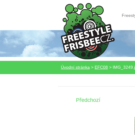
Freest
Úvodní stránka
>
EFC08
>
IMG_3249.
Předchozí