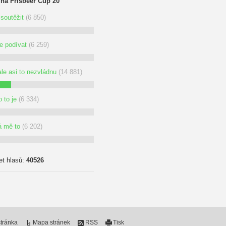
 na Frisbeer Cup 20
soutěžit
(6 850)
se podívat
(6 259)
ale asi to nezvládnu
(14 881)
 to je
(6 334)
á mě to
(6 202)
et hlasů:
40526
tránka
Mapa stránek
RSS
Tisk