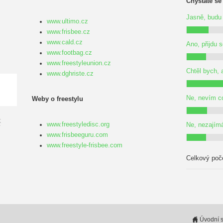
.
Chystáte se
Jasně, budu 
www.ultimo.cz
www.frisbee.cz
www.cald.cz
Ano, přijdu 
www.footbag.cz
www.freestyleunion.cz
Chtěl bych, 
www.dghriste.cz
Ne, nevím co
Weby o freestylu
www.freestyledisc.org
Ne, nezajím
www.frisbeeguru.com
www.freestyle-frisbee.com
Celkový poč
Úvodní s