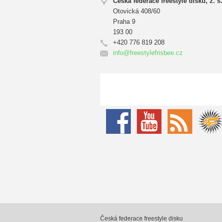
Česká federace freestyle disku, z. s
Otovická 408/60
Praha 9
193 00
+420 776 819 208
info@fre
estylefr
isbee.cz
Česká federace freestyle disku